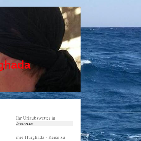
ghada
Ihr Urlaubswetter in
© wetter.net
ihre Hurghada - Reise zu