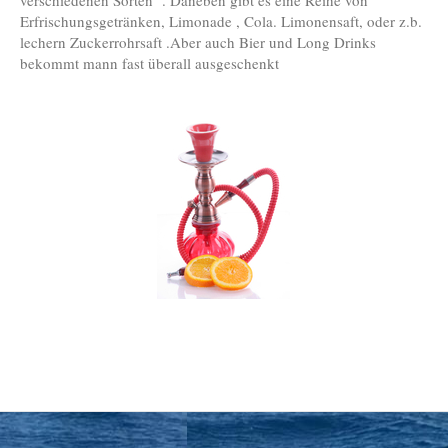
verschiedenen Sorten . Daneben gibt es eine Reihe von
Erfrischungsgetränken, Limonade , Cola. Limonensaft, oder z.b.
lechern Zuckerrohrsaft .Aber auch Bier und Long Drinks
bekommt mann fast überall ausgeschenkt