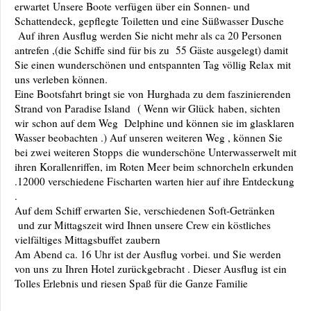
erwartet
Unsere Boote verfügen über ein Sonnen- und
Schattendeck, gepflegte Toiletten und eine Süßwasser Dusche
Auf ihren Ausflug werden Sie nicht mehr als ca 20 Personen
antrefen ,(die Schiffe sind für bis zu 55 Gäste ausgelegt) damit
Sie einen wunderschönen und entspannten Tag völlig Relax mit
uns verleben können.
Eine Bootsfahrt bringt sie von Hurghada zu dem faszinierenden
Strand von Paradise Island
( Wenn wir Glück haben, sichten
wir schon auf dem Weg Delphine und können sie im glasklaren
Wasser beobachten .) Auf unseren weiteren Weg , können Sie
bei zwei weiteren Stopps die wunderschöne Unterwasserwelt mit
ihren Korallenriffen, im Roten Meer beim schnorcheln erkunden
.12000 verschiedene Fischarten warten hier auf ihre Entdeckung
.
Auf dem Schiff erwarten Sie, verschiedenen Soft-Getränken
und zur Mittagszeit wird Ihnen unsere Crew ein köstliches
vielfältiges Mittagsbuffet
zaubern
Am Abend ca. 16 Uhr ist der Ausflug vorbei. und Sie werden
von uns zu Ihren Hotel zurückgebracht . Dieser Ausflug ist ein
Tolles Erlebnis und riesen Spaß für die Ganze Familie